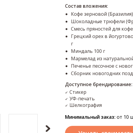
Состав вложения:
Кофе зерновой (Бразилия)
Шоколадные трюфели (Фра
Смесь пряностей для кофе 
Грецкий орех в йогуртово
г
Миндаль 100 г
Мармелад из натуральной я
Печенье песочное с новог
Сборник новогодних позд
Доступное брендирование:
Стикер
✔
УФ-печать
✔
Шелкография
✔
Минимальный заказ:
от 10 ш