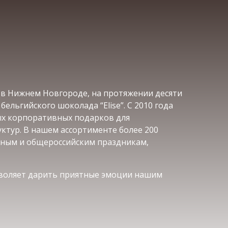
у в Нижнем Новгороде, на протяжении десяти
льгийского шоколада “Elise”. С 2010 года
ых корпоративных подарков для
ктур. В нашем ассортименте более 200
ным и общероссийским праздникам,
зволяет дарить приятные эмоции нашим