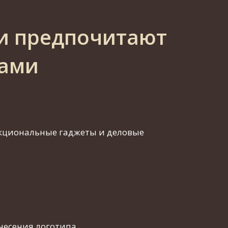
и предпочитают
нами
нкциональные гаджеты и деловые
несения логотипа