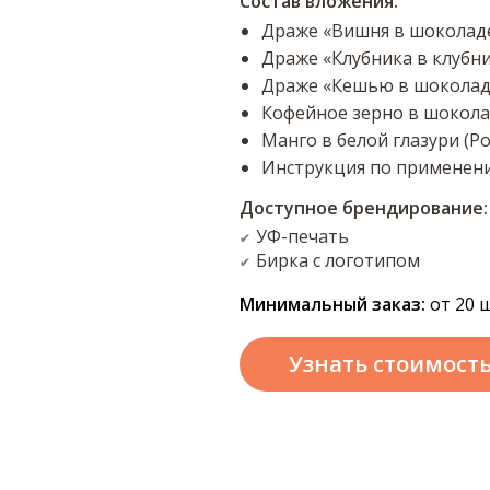
Состав вложения:
Драже «Вишня в шоколаде»
Драже «Клубника в клубнич
Драже «Кешью в шоколадно
Кофейное зерно в шоколад
Манго в белой глазури (Рос
Инструкция по применен
Доступное брендирование:
УФ-печать
✔
Бирка с логотипом
✔
Минимальный заказ:
от 20 ш
Узнать стоимост