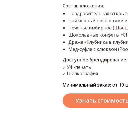
Состав вложения:
Поздравительная открытка
Чай черный пряностями и 
Печенье имбирное (Швеци
Шоколадные конфеты «Сhoc
Драже «Клубника в клубнич
Мед-суфле с клюквой (Росс
Доступное брендирование:
УФ-печать
✔
Шелкография
✔
Минимальный заказ:
от 10 ш
Узнать стоимост